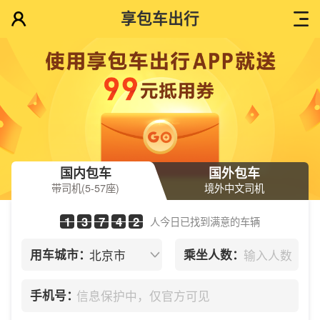
享包车出行
国内包车
国外包车
带司机(5-57座)
境外中文司机
1
3
7
4
2
人今日已找到满意的车辆
用车城市：
乘坐人数：
手机号：